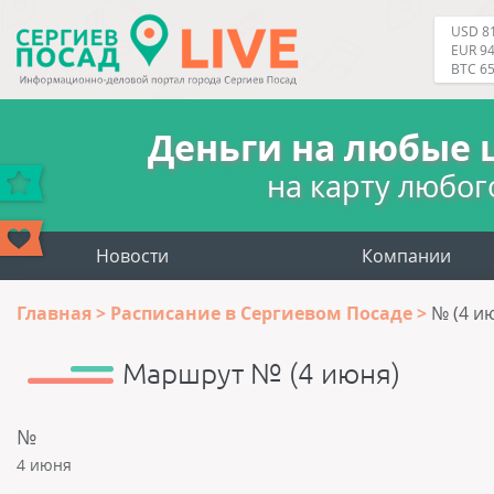
USD 81
EUR 94
BTC 6
Деньги на любые 
на карту любог
Новости
Компании
Главная
Расписание в Сергиевом Посаде
№ (4 и
Маршрут № (4 июня)
№
4 июня