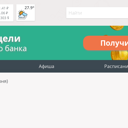
27.9°
.41 ₽
.06 ₽
5303 $
цели
Получ
о банка
Афиша
Расписан
юня)