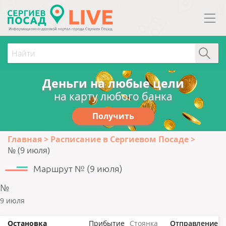
Деньги на любые цели
на карту любого банка
Получить
Главная
Расписание в Сергиевом Посаде
№ (9 июля)
Маршрут № (9 июля)
№
9 июля
Остановка
Прибытие
Стоянка
Отправление