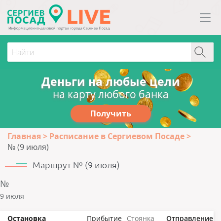
Деньги на любые цели
на карту любого банка
Получить
Главная
Расписание в Сергиевом Посаде
№ (9 июля)
Маршрут № (9 июля)
№
9 июля
Остановка
Прибытие
Стоянка
Отправление