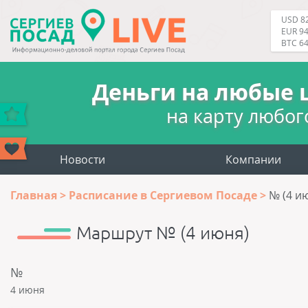
USD 82
EUR 94
BTC 6
Деньги на любые 
на карту любог
Новости
Компании
Главная
Расписание в Сергиевом Посаде
№ (4 и
Маршрут № (4 июня)
№
4 июня