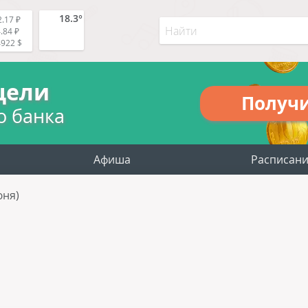
18.3°
.17 ₽
.84 ₽
4922 $
цели
Получ
о банка
Афиша
Расписан
юня)