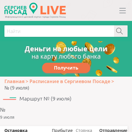
Деньги на любые цели
на карту любого банка
Получить
Главная
Расписание в Сергиевом Посаде
№ (9 июля)
Маршрут № (9 июля)
№
9 июля
Остановка
Прибытие
Стоянка
Отправление