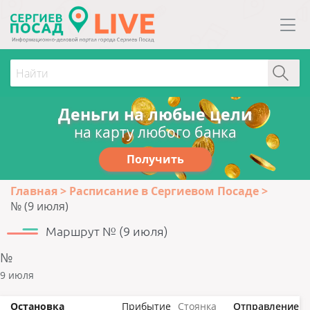
Деньги на любые цели
на карту любого банка
Получить
Главная
Расписание в Сергиевом Посаде
№ (9 июля)
Маршрут № (9 июля)
№
9 июля
Остановка
Прибытие
Стоянка
Отправление