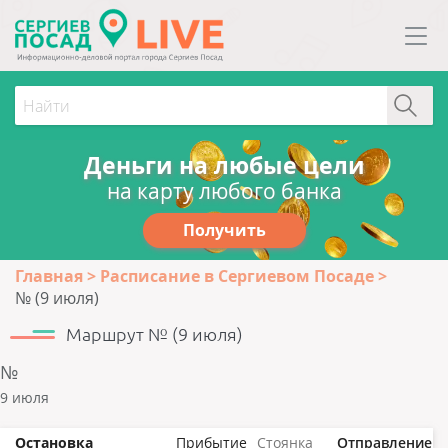
Деньги на любые цели
на карту любого банка
Получить
Главная
Расписание в Сергиевом Посаде
№ (9 июля)
Маршрут № (9 июля)
№
9 июля
Остановка
Прибытие
Стоянка
Отправление