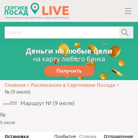
Деньги на любые цели
на карту любого банка
Получить
Главная
Расписание в Сергиевом Посаде
№ (9 июля)
Маршрут № (9 июля)
№
9 июля
Остановка
Прибытие
Стоянка
Отправление