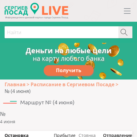
Деньги на любые цели
на карту любого банка
Получить
Главная
Расписание в Сергиевом Посаде
№ (4 июня)
Маршрут № (4 июня)
№
4 июня
Остановка
Прибытие
Стоянка
Отправление