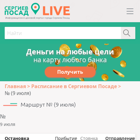
Деньги на любые цели
на карту любого банка
Получить
Главная
Расписание в Сергиевом Посаде
№ (9 июля)
Маршрут № (9 июля)
№
9 июля
Остановка
Прибытие
Стоянка
Отправление