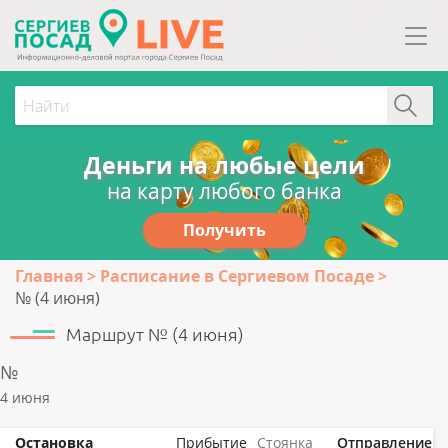
Деньги на любые цели
на карту любого банка
Получить
Главная
Расписание в Сергиевом Посаде
№ (4 июня)
Маршрут № (4 июня)
№
4 июня
Остановка
Прибытие
Стоянка
Отправление