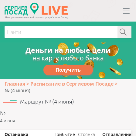
Деньги на любые цели
на карту любого банка
Получить
Главная
Расписание в Сергиевом Посаде
№ (4 июня)
Маршрут № (4 июня)
№
4 июня
Остановка
Прибытие
Стоянка
Отправление