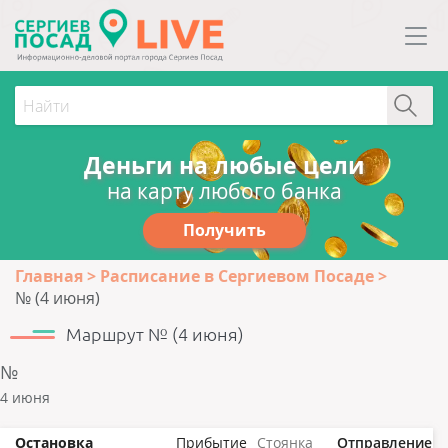
Деньги на любые цели
на карту любого банка
Получить
Главная
Расписание в Сергиевом Посаде
№ (4 июня)
Маршрут № (4 июня)
№
4 июня
Остановка
Прибытие
Стоянка
Отправление