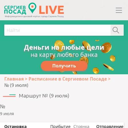
Деньги на любые цели
на карту любого банка
Получить
Главная
Расписание в Сергиевом Посаде
№ (9 июля)
Маршрут № (9 июля)
№
9 июля
Остановка
Прибытие
Стоянка
Отправление