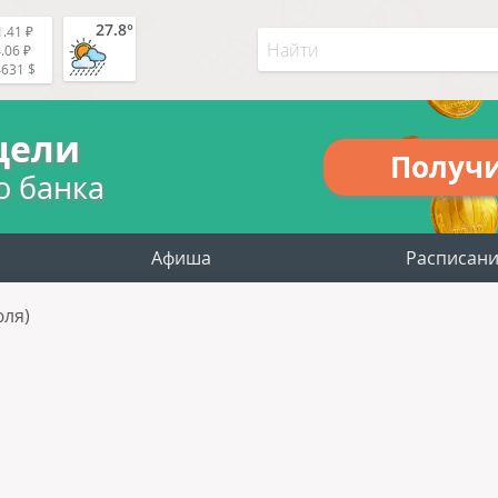
27.8°
.41 ₽
.06 ₽
4631 $
цели
Получ
о банка
Афиша
Расписан
юля)