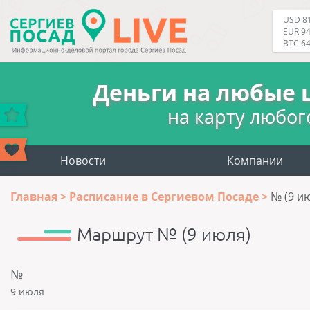
USD 81
EUR 94
BTC 6
Деньги на любые 
на карту любог
Новости
Компании
Главная
Расписание в Сергиевом Посаде
№ (9 и
Маршрут № (9 июля)
№
9 июля