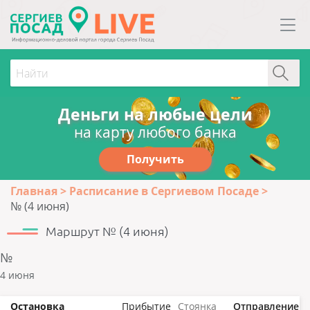
Деньги на любые цели
на карту любого банка
Получить
Главная
Расписание в Сергиевом Посаде
№ (4 июня)
Маршрут № (4 июня)
№
4 июня
Остановка
Прибытие
Стоянка
Отправление