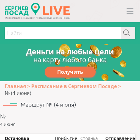
Деньги на любые цели
на карту любого банка
Получить
Главная
Расписание в Сергиевом Посаде
№ (4 июня)
Маршрут № (4 июня)
№
4 июня
Остановка
Прибытие
Стоянка
Отправление