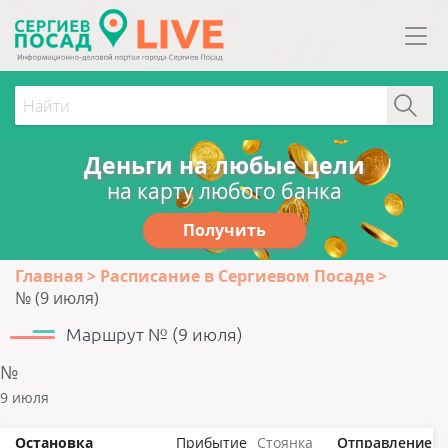
Деньги на любые цели
на карту любого банка
Получить
Главная
Расписание в Сергиевом Посаде
№ (9 июля)
Маршрут № (9 июля)
№
9 июля
Остановка
Прибытие
Стоянка
Отправление