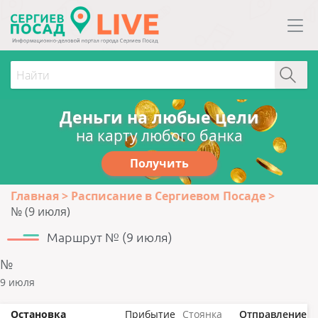
Деньги на любые цели
на карту любого банка
Получить
Главная
Расписание в Сергиевом Посаде
№ (9 июля)
Маршрут № (9 июля)
№
9 июля
Остановка
Прибытие
Стоянка
Отправление