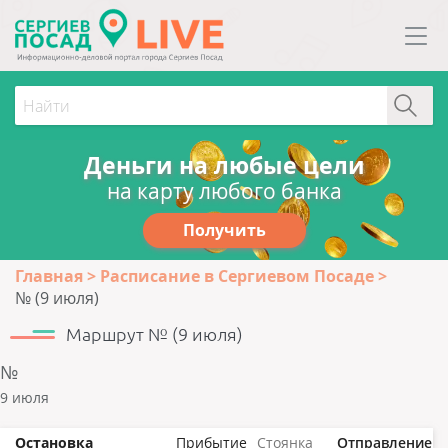
Деньги на любые цели
на карту любого банка
Получить
Главная
Расписание в Сергиевом Посаде
№ (9 июля)
Маршрут № (9 июля)
№
9 июля
Остановка
Прибытие
Стоянка
Отправление