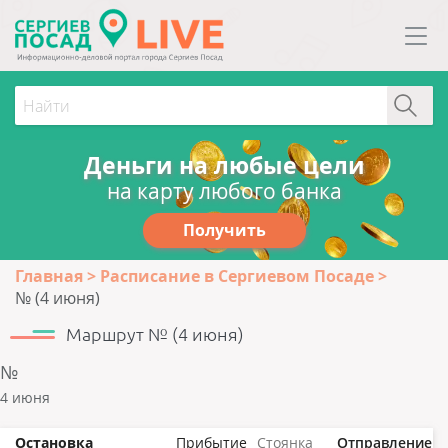
Деньги на любые цели
на карту любого банка
Получить
Главная
Расписание в Сергиевом Посаде
№ (4 июня)
Маршрут № (4 июня)
№
4 июня
Остановка
Прибытие
Стоянка
Отправление