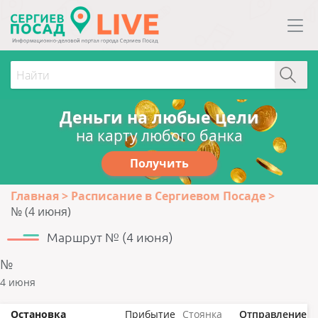
Деньги на любые цели
на карту любого банка
Получить
Главная
Расписание в Сергиевом Посаде
№ (4 июня)
Маршрут № (4 июня)
№
4 июня
Остановка
Прибытие
Стоянка
Отправление