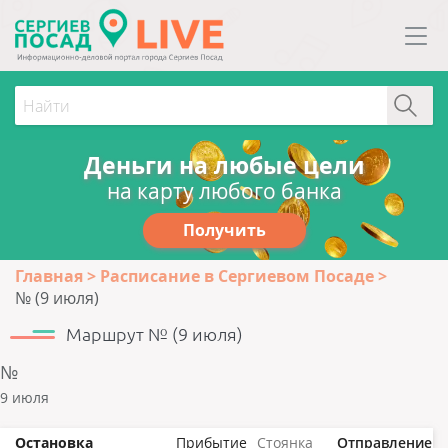
Деньги на любые цели
на карту любого банка
Получить
Главная
Расписание в Сергиевом Посаде
№ (9 июля)
Маршрут № (9 июля)
№
9 июля
Остановка
Прибытие
Стоянка
Отправление