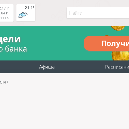
21.1°
.17 ₽
.84 ₽
5111 $
цели
Получ
о банка
Афиша
Расписан
юля)