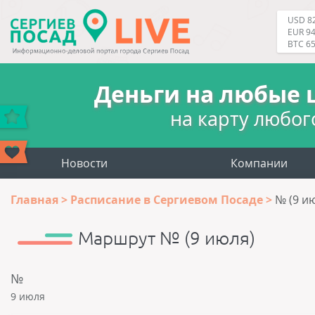
USD 82
EUR 94
BTC 6
Деньги на любые 
на карту любог
Новости
Компании
Главная
Расписание в Сергиевом Посаде
№ (9 и
Маршрут № (9 июля)
№
9 июля