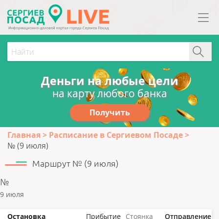
Деньги на любые цели
на карту любого банка
Получить
Главная
Расписание в Сергиевом Посаде
№ (9 июля)
Маршрут № (9 июля)
№
9 июля
Остановка
Прибытие
Стоянка
Отправление