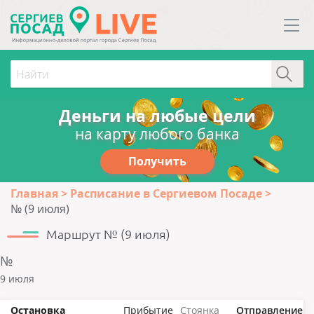
Деньги на любые цели
на карту любого банка
Получить
Главная
Расписание в Сергиевом Посаде
№ (9 июля)
Маршрут № (9 июля)
№
9 июля
Остановка
Прибытие
Стоянка
Отправление