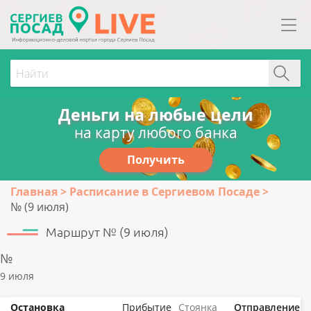
Деньги на любые цели
на карту любого банка
Получить
Главная
Расписание в Сергиевом Посаде
№ (9 июля)
Маршрут № (9 июля)
№
9 июля
Остановка
Прибытие
Стоянка
Отправление