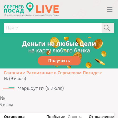
Деньги на любые цели
на карту любого банка
Получить
Главная
Расписание в Сергиевом Посаде
№ (9 июля)
Маршрут № (9 июля)
№
9 июля
Остановка
Прибытие
Стоянка
Отправление