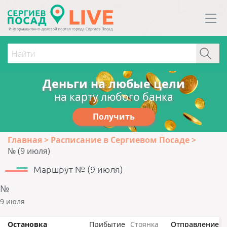
Деньги на любые цели
на карту любого банка
Получить
Главная
Расписание в Сергиевом Посаде
№ (9 июля)
Маршрут № (9 июля)
№
9 июля
Остановка
Прибытие
Стоянка
Отправление