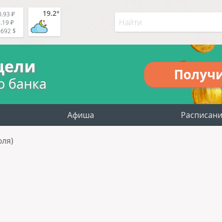
19.2°
.93 ₽
.19 ₽
4692 $
цели
Получ
о банка
Афиша
Расписан
юля)