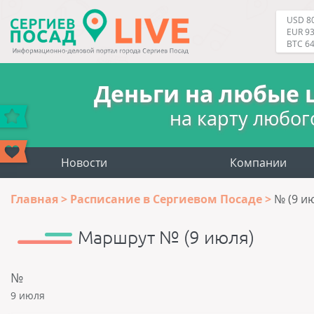
USD 80
EUR 93
BTC 6
Деньги на любые 
на карту любог
Новости
Компании
Главная
Расписание в Сергиевом Посаде
№ (9 и
Маршрут № (9 июля)
№
9 июля