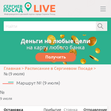
Деньги на любые цели
на карту любого банка
Получить
Главная
Расписание в Сергиевом Посаде
№ (9 июля)
Маршрут № (9 июля)
№
9 июля
Остановка
Прибытие
Стоянка
Отправление