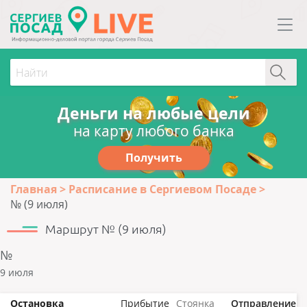
Деньги на любые цели
на карту любого банка
Получить
Главная
Расписание в Сергиевом Посаде
№ (9 июля)
Маршрут № (9 июля)
№
9 июля
Остановка
Прибытие
Стоянка
Отправление