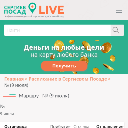
Деньги на любые цели
на карту любого банка
Получить
Главная
Расписание в Сергиевом Посаде
№ (9 июля)
Маршрут № (9 июля)
№
9 июля
Остановка
Прибытие
Стоянка
Отправление