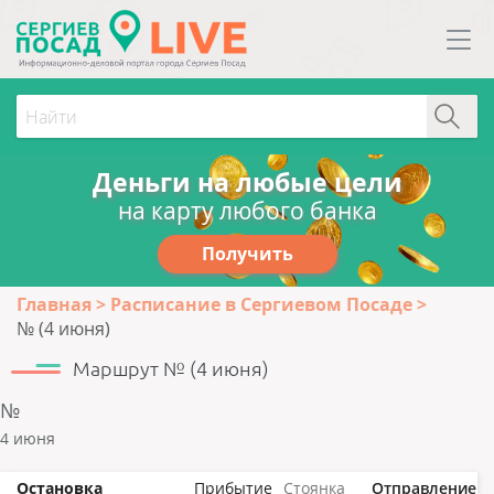
Деньги на любые цели
на карту любого банка
Получить
Главная
Расписание в Сергиевом Посаде
№ (4 июня)
Маршрут № (4 июня)
№
4 июня
Остановка
Прибытие
Стоянка
Отправление