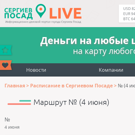
USD 82
EUR 94
BTC 6
Деньги на любые 
на карту любог
Новости
Компании
Главная
Расписание в Сергиевом Посаде
№ (4 и
Маршрут № (4 июня)
№
4 июня