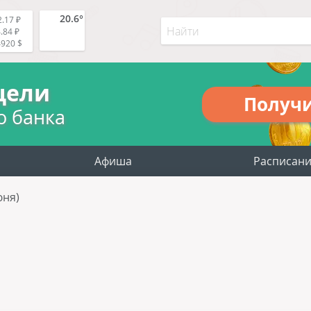
20.6°
.17 ₽
.84 ₽
4920 $
цели
Получ
о банка
Афиша
Расписан
юня)