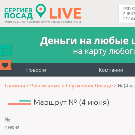
USD 80
EUR 93
BTC 6
Деньги на любые 
на карту любог
Новости
Компании
Главная
Расписание в Сергиевом Посаде
№ (4 и
Маршрут № (4 июня)
№
4 июня