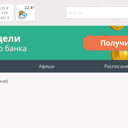
22.8°
.93 ₽
.19 ₽
4452 $
цели
Получ
о банка
Афиша
Расписан
юня)