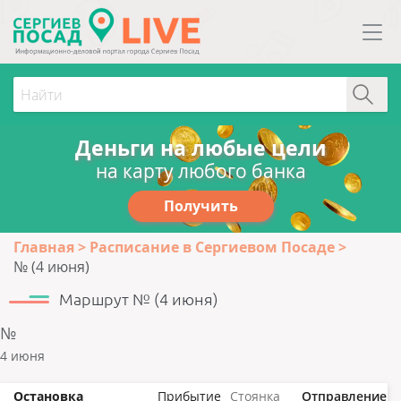
Деньги на любые цели
на карту любого банка
Получить
Главная
Расписание в Сергиевом Посаде
№ (4 июня)
Маршрут № (4 июня)
№
4 июня
Остановка
Прибытие
Стоянка
Отправление