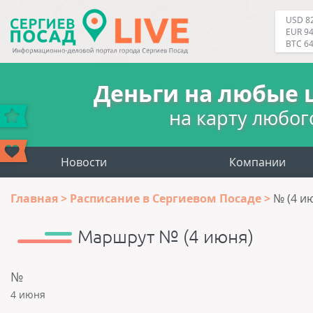
USD 82
EUR 94
BTC 6
Деньги на любые 
на карту любог
Новости
Компании
Главная
Расписание в Сергиевом Посаде
№ (4 и
Маршрут № (4 июня)
№
4 июня