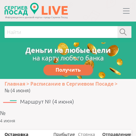
Деньги на любые цели
на карту любого банка
Получить
Главная
Расписание в Сергиевом Посаде
№ (4 июня)
Маршрут № (4 июня)
№
4 июня
Остановка
Прибытие
Стоянка
Отправление