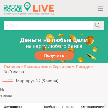
Деньги на любые цели
на карту любого банка
Получить
Главная
Расписание в Сергиевом Посаде
№ (9 июля)
Маршрут № (9 июля)
№
9 июля
Остановка
Прибытие
Стоянка
Отправление