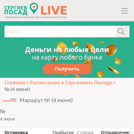
Деньги на любые цели
на карту любого банка
Получить
Главная
Расписание в Сергиевом Посаде
№ (4 июня)
Маршрут № (4 июня)
№
4 июня
Остановка
Прибытие
Стоянка
Отправление