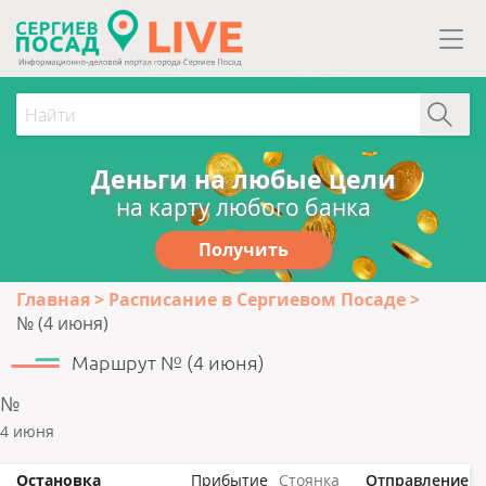
Деньги на любые цели
на карту любого банка
Получить
Главная
Расписание в Сергиевом Посаде
№ (4 июня)
Маршрут № (4 июня)
№
4 июня
Остановка
Прибытие
Стоянка
Отправление