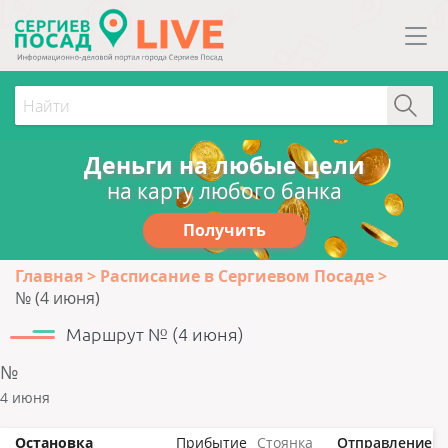
Деньги на любые цели
на карту любого банка
Получить
Главная
Расписание в Сергиевом Посаде
№ (4 июня)
Маршрут № (4 июня)
№
4 июня
Остановка
Прибытие
Стоянка
Отправление