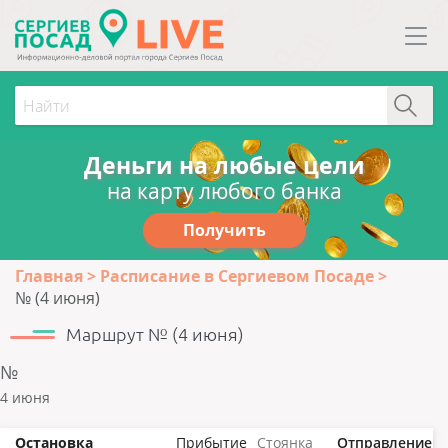
Деньги на любые цели
на карту любого банка
Получить
Главная
Расписание в Сергиевом Посаде
№ (4 июня)
Маршрут № (4 июня)
№
4 июня
Остановка
Прибытие
Стоянка
Отправление