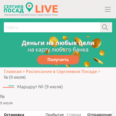
Деньги на любые цели
на карту любого банка
Получить
Главная
Расписание в Сергиевом Посаде
№ (9 июля)
Маршрут № (9 июля)
№
9 июля
Остановка
Прибытие
Стоянка
Отправление