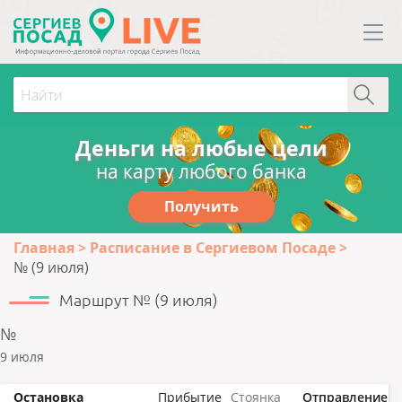
Деньги на любые цели
на карту любого банка
Получить
Главная
Расписание в Сергиевом Посаде
№ (9 июля)
Маршрут № (9 июля)
№
9 июля
Остановка
Прибытие
Стоянка
Отправление