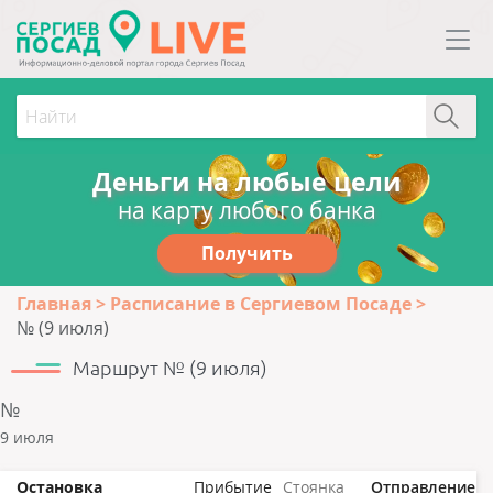
Деньги на любые цели
на карту любого банка
Получить
Главная
Расписание в Сергиевом Посаде
№ (9 июля)
Маршрут № (9 июля)
№
9 июля
Остановка
Прибытие
Стоянка
Отправление