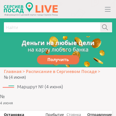
Деньги на любые цели
на карту любого банка
Получить
Главная
Расписание в Сергиевом Посаде
№ (4 июня)
Маршрут № (4 июня)
№
4 июня
Остановка
Прибытие
Стоянка
Отправление