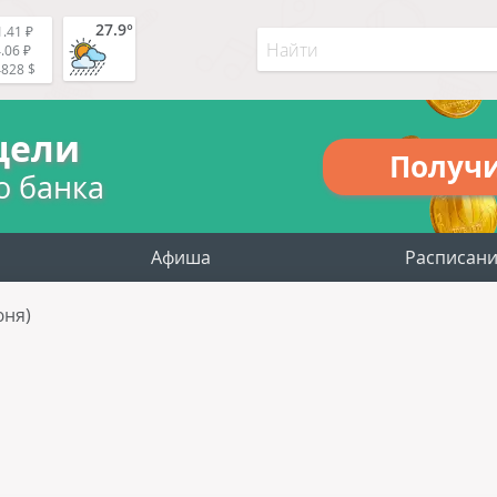
27.9°
.41 ₽
.06 ₽
4828 $
цели
Получ
о банка
Афиша
Расписан
юня)