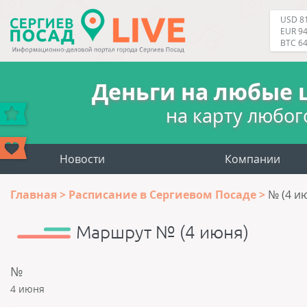
USD 81
EUR 94
BTC 6
Деньги на любые 
на карту любог
Новости
Компании
Главная
Расписание в Сергиевом Посаде
№ (4 и
Маршрут № (4 июня)
№
4 июня