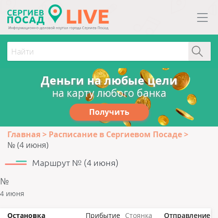
Деньги на любые цели
на карту любого банка
Получить
Главная
Расписание в Сергиевом Посаде
№ (4 июня)
Маршрут № (4 июня)
№
4 июня
Остановка
Прибытие
Стоянка
Отправление